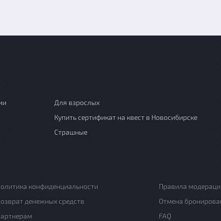
ии
Для взрослых
Купить сертификат на квест в Новосибирске
Страшные
олитика конфиденциальности
Правила модераци
озврат денежных средств
Отмена бронирова
Партнерам
FAQ