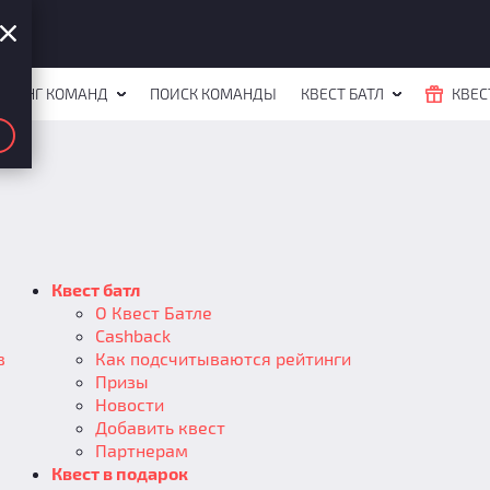
ЙТИНГ КОМАНД
ПОИСК КОМАНДЫ
КВЕСТ БАТЛ
КВЕС
Квест батл
О Квест Батле
Cashback
в
Как подсчитываются рейтинги
Призы
Новости
Добавить квест
Партнерам
Квест в подарок