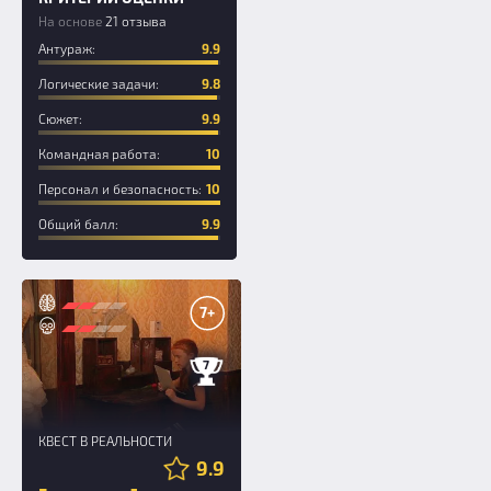
На основе
21 отзыва
Антураж:
9.9
Логические задачи:
9.8
Сюжет:
9.9
Командная работа:
10
Персонал и безопасность:
10
Общий балл:
9.9
7+
7
КВЕСТ В РЕАЛЬНОСТИ
9.9