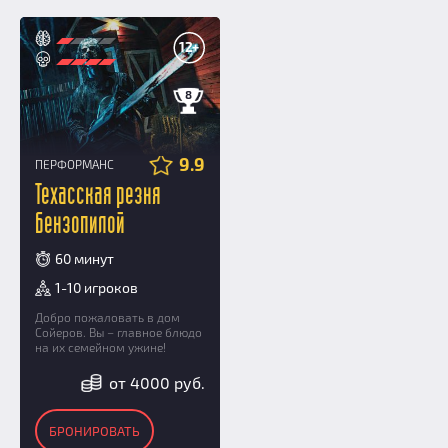
12+
8
9.9
ПЕРФОРМАНС
Техасская резня
бензопилой
60 минут
1-10 игроков
Добро пожаловать в дом
Сойеров. Вы – главное блюдо
на их семейном ужине!
от 4000 руб.
БРОНИРОВАТЬ