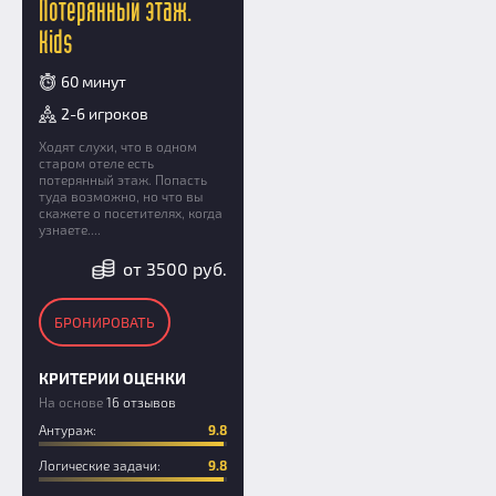
Потерянный этаж.
Kids
60 минут
2-6 игроков
Ходят слухи, что в одном
старом отеле есть
потерянный этаж. Попасть
туда возможно, но что вы
скажете о посетителях, когда
узнаете....
от 3500 руб.
БРОНИРОВАТЬ
КРИТЕРИИ ОЦЕНКИ
На основе
16 отзывов
Антураж:
9.8
Логические задачи:
9.8