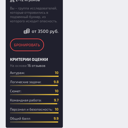
Вы – группа исследователей,
которые отправились в
подземный бункер, из
которого исходит опасность.
от 3500 руб.
БРОНИРОВАТЬ
КРИТЕРИИ ОЦЕНКИ
На основе
16 отзывов
Антураж:
10
Логические задачи:
9.8
Сюжет:
10
Командная работа:
9.7
Персонал и безопасность:
10
Общий балл:
9.9