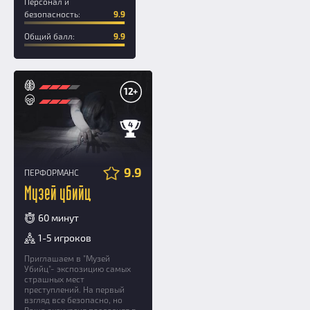
Персонал и
безопасность:
9.9
Общий балл:
9.9
12+
4
9.9
ПЕРФОРМАНС
Музей убийц
60 минут
1-5 игроков
Приглашаем в "Музей
Убийц"- экспозицию самых
страшных мест
преступлений. На первый
взгляд все безопасно, но