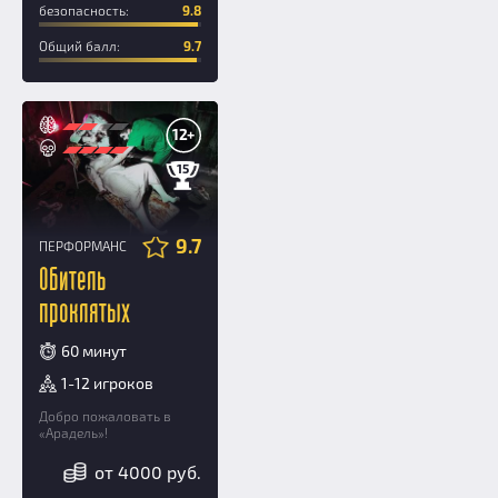
безопасность:
9.8
Общий балл:
9.7
12+
15
9.7
ПЕРФОРМАНС
Обитель
проклятых
60 минут
1-12 игроков
Добро пожаловать в
«Арадель»!
от 4000 руб.