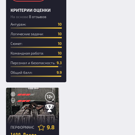
КРИТЕРИИ ОЦЕНКИ
На основе
8 отзывов
Антураж:
10
Логические задачи:
10
Сюжет:
10
Командная работа:
10
Персонал и безопасность:
9.3
Общий балл:
9.9
12+
9
9.8
ПЕРФОРМАНС