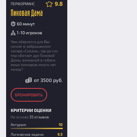
9.8
ПЕРФОРМАНС
Пиковая Дама
60 минут
1-10 игроков
Чем обернется для Вас
ночлег в заброшенном
лагере «Сказка», где до сих
пор обитает дух Пиковой
Дамы, виновной в гибели
юных пионеров много лет
назад?
от 3500 руб.
БРОНИРОВАТЬ
КРИТЕРИИ ОЦЕНКИ
На основе
35 отзывов
Антураж:
10
Логические задачи:
9.5