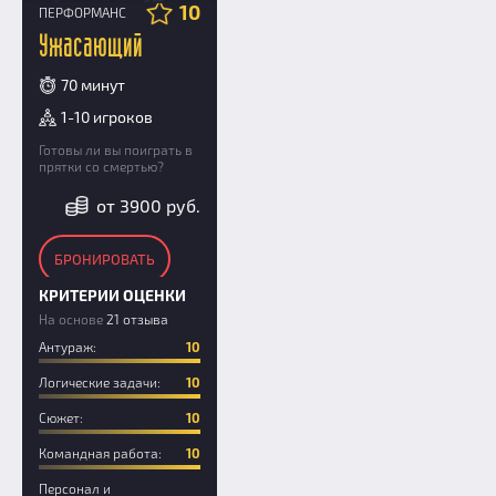
10
ПЕРФОРМАНС
Ужасающий
70 минут
1-10 игроков
Готовы ли вы поиграть в
прятки со смертью?
от 3900 руб.
БРОНИРОВАТЬ
КРИТЕРИИ ОЦЕНКИ
На основе
21 отзыва
Антураж:
10
Логические задачи:
10
Сюжет:
10
Командная работа:
10
Персонал и