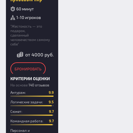
60 минут
1-10 игроков
"Жестокость — это
подарок,
сделанный
человечеством самому
себе"
от 4000 руб.
БРОНИРОВАТЬ
КРИТЕРИИ ОЦЕНКИ
На основе
140 отзывов
Антураж:
9.9
Логические задачи:
9.5
Сюжет:
9.7
Командная работа:
9.7
Персонал и