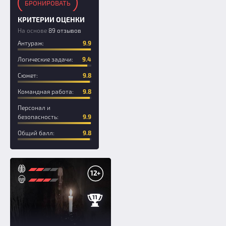
БРОНИРОВАТЬ
КРИТЕРИИ ОЦЕНКИ
На основе
89 отзывов
Антураж:
9.9
Логические задачи:
9.4
Сюжет:
9.8
Командная работа:
9.8
Персонал и
безопасность:
9.9
Общий балл:
9.8
12+
11