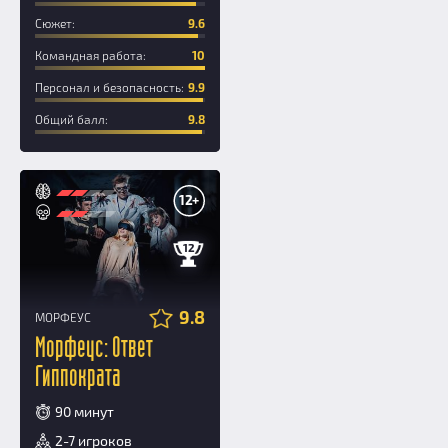
Сюжет:
9.6
Командная работа:
10
Персонал и безопасность:
9.9
Общий балл:
9.8
12+
12
9.8
МОРФЕУС
Морфеус: Ответ
Гиппократа
90 минут
2-7 игроков