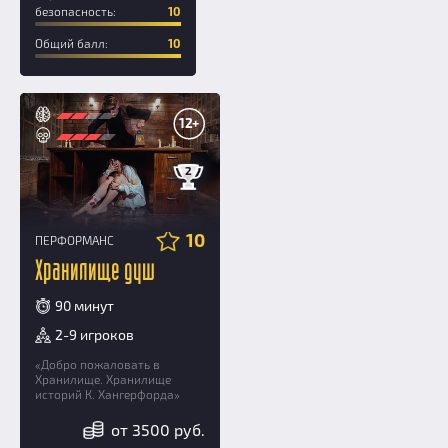
безопасность:
10
Общий балл:
10
12+
2
10
ПЕРФОРМАНС
Хранилище душ
90 минут
2-9 игроков
«Добро пожаловать в
Хранилище. Хранилище
историй К. Хангерфорда»
от 3500 руб.