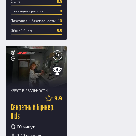
Сюжет:
9.8
Командная работа:
10
Персонал и безопасность:
10
Общий балл:
9.9
5+
6
КВЕСТ В РЕАЛЬНОСТИ
9.9
Секретный бункер.
Kids
60 минут
2-12 игроков