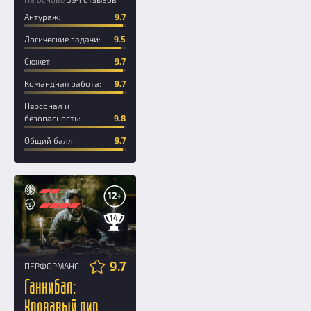
Антураж:
9.7
Логические задачи:
9.5
Сюжет:
9.7
Командная работа:
9.7
Персонал и
безопасность:
9.8
Общий балл:
9.7
12+
14
9.7
ПЕРФОРМАНС
Ганнибал:
Кровавый пир