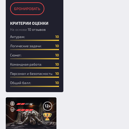
БРОНИРОВАТЬ
КРИТЕРИИ ОЦЕНКИ
На основе
10 отзывов
Антураж:
10
Логические задачи:
10
Сюжет:
10
Командная работа:
10
Персонал и безопасность:
10
Общий балл:
10
12+
3