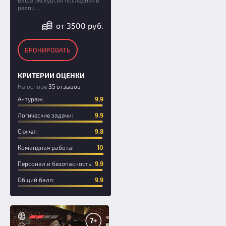
Ваша экскурсия последняя в
распи...
от 3500 руб.
БРОНИРОВАТЬ
КРИТЕРИИ ОЦЕНКИ
На основе
35 отзывов
Антураж:
9.9
Логические задачи:
9.9
Сюжет:
9.8
Командная работа:
10
Персонал и безопасность:
9.9
Общий балл:
9.9
7+