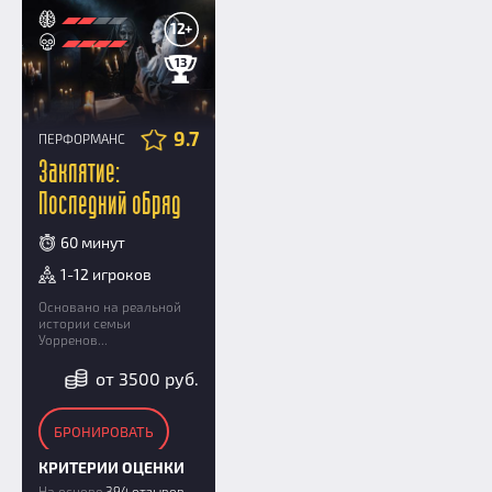
12+
13
9.7
ПЕРФОРМАНС
Заклятие:
Последний обряд
60 минут
1-12 игроков
Основано на реальной
истории семьи
Уорренов...
от 3500 руб.
БРОНИРОВАТЬ
КРИТЕРИИ ОЦЕНКИ
На основе
394 отзывов