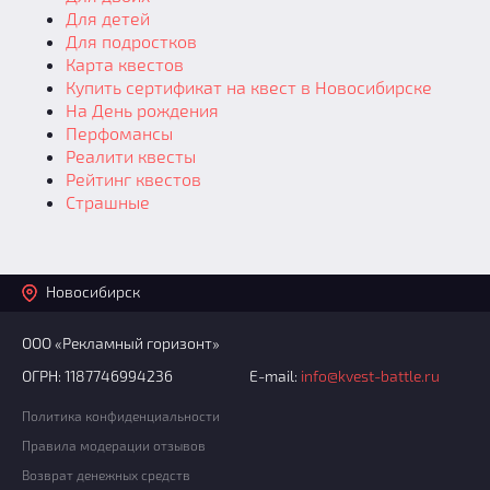
Для детей
Для подростков
Карта квестов
Купить сертификат на квест в Новосибирске
На День рождения
Перфомансы
Реалити квесты
Рейтинг квестов
Страшные
Новосибирск
ООО «Рекламный горизонт»
ОГРН: 1187746994236
E-mail:
info@kvest-battle.ru
Политика конфиденциальности
Правила модерации отзывов
Возврат денежных средств