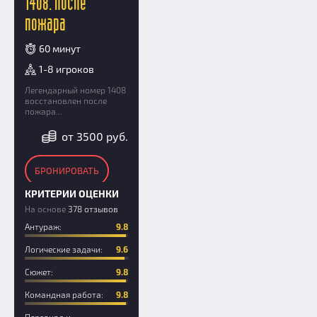
1408. После
пожара
60 минут
1-8 игроков
Легендарный номер 1408
восстановлен после
пожара...
от 3500 руб.
БРОНИРОВАТЬ
КРИТЕРИИ ОЦЕНКИ
На основе
378 отзывов
Антураж:
9.8
Логические задачи:
9.6
Сюжет:
9.8
Командная работа:
9.8
Персонал и