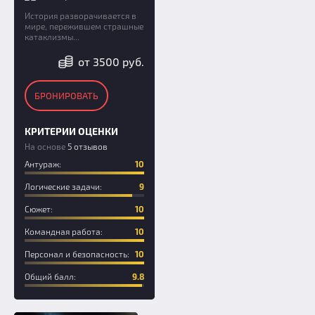
История разворачивается в
мире, пережившем страшные
катаклизмы...
от 3500 руб.
БРОНИРОВАТЬ
КРИТЕРИИ ОЦЕНКИ
На основе
5 отзывов
Антураж:
10
Логические задачи:
9
Сюжет:
10
Командная работа:
10
Персонал и безопасность:
10
Общий балл:
9.8