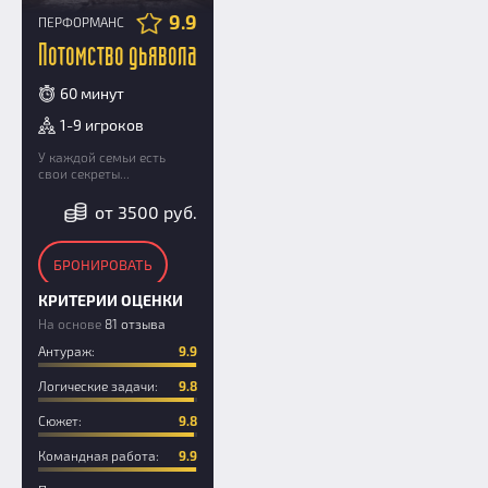
9.9
ПЕРФОРМАНС
Потомство дьявола
60 минут
1-9 игроков
У каждой семьи есть
свои секреты...
от 3500 руб.
БРОНИРОВАТЬ
КРИТЕРИИ ОЦЕНКИ
На основе
81 отзыва
Антураж:
9.9
Логические задачи:
9.8
Сюжет:
9.8
Командная работа:
9.9