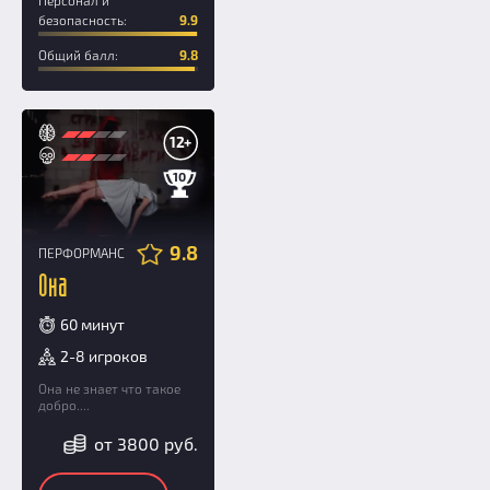
безопасность:
9.9
Общий балл:
9.8
12+
10
9.8
ПЕРФОРМАНС
Она
60 минут
2-8 игроков
Она не знает что такое
добро....
от 3800 руб.