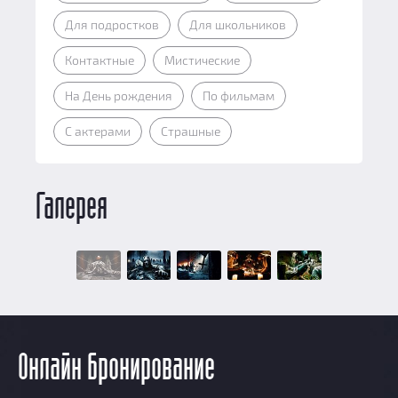
Для подростков
Для школьников
Контактные
Мистические
На День рождения
По фильмам
С актерами
Страшные
Галерея
Онлайн бронирование