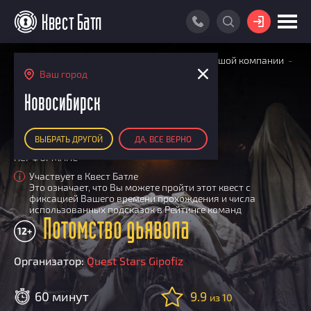
ВОЙТИ
Главная
Поиск квестов
Квесты для большой компании
ПОИСК КВЕСТА
Потомство дьявола
Ваш город
РЕЙТИНГ КВЕСТОВ
Новосибирск
КАРТА КВЕСТОВ
ВЫБРАТЬ ДРУГОЙ
ДА, ВСЕ ВЕРНО
РЕЙТИНГ КОМАНД
ПЕРФОРМАНС
Итоговый рейтинг
ПОИСК КОМАНДЫ
Участвует в Квест Батле
i
Это означает, что Вы можете пройти этот квест с
По количеству очков
КВЕСТ БАТЛ
фиксацией Вашего времени прохождения и числа
По качеству игры
использованных подсказок в Рейтинге команд
О Квест Батле
Потомство дьявола
КВЕСТ В ПОДАРОК
Список команд
12+
Cashback
Организатор:
Quest Stars Gipofiz
Как подсчитываются рейтинги
Призы
60 минут
9.9
из 10
Новости