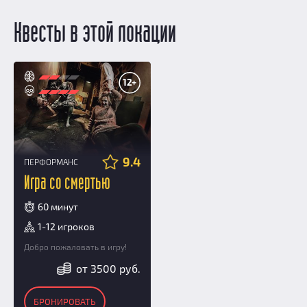
Квесты в этой локации
12+
9.4
ПЕРФОРМАНС
Игра со смертью
60 минут
1-12 игроков
Добро пожаловать в игру!
от 3500 руб.
БРОНИРОВАТЬ