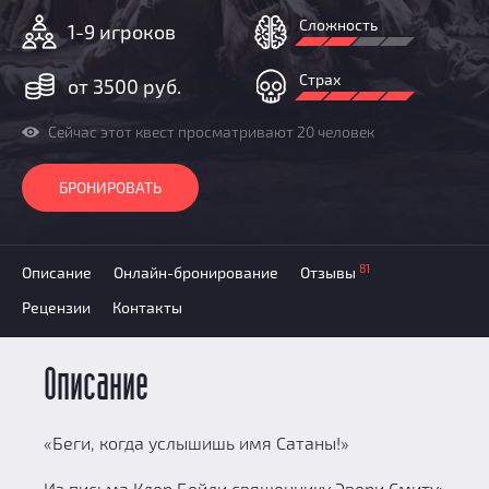
Добавить квест
Сложность
1-9 игроков
Партнерам
Страх
от 3500 руб.
Сейчас этот квест просматривают 20 человек
БРОНИРОВАТЬ
81
Описание
Онлайн-бронирование
Отзывы
Рецензии
Контакты
Описание
«Беги, когда услышишь имя Сатаны!»
Из письма Клер Бейли священнику Эвери Смиту: