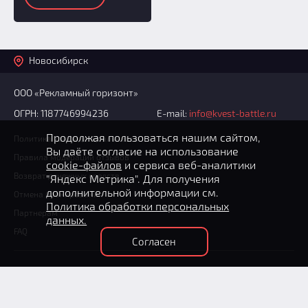
Новосибирск
ООО «Рекламный горизонт»
ОГРН: 1187746994236
E-mail:
info@kvest-battle.ru
Продолжая пользоваться нашим сайтом,
Политика конфиденциальности
Вы даёте согласие на использование
Правила модерации отзывов
cookie-файлов
и сервиса веб-аналитики
Возврат денежных средств
"Яндекс Метрика". Для получения
дополнительной информации см.
Отмена бронирования
Политика обработки персональных
Партнерам
данных.
FAQ
Согласен
+7 (383) 20-21-421
(круглосуточно)