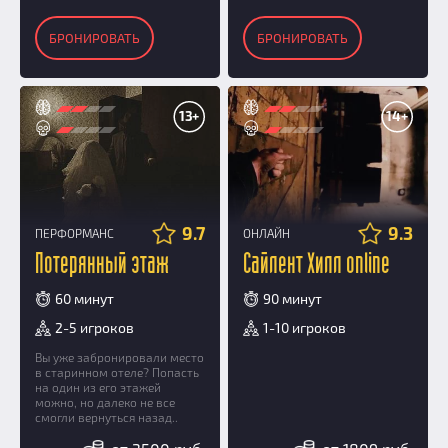
БРОНИРОВАТЬ
БРОНИРОВАТЬ
13+
14+
9.7
9.3
ПЕРФОРМАНС
ОНЛАЙН
Потерянный этаж
Сайлент Хилл online
60 минут
90 минут
2-5 игроков
1-10 игроков
Вы уже забронировали место
в старинном отеле? Попасть
на один из его этажей
можно, но далеко не все
смогли вернуться назад..