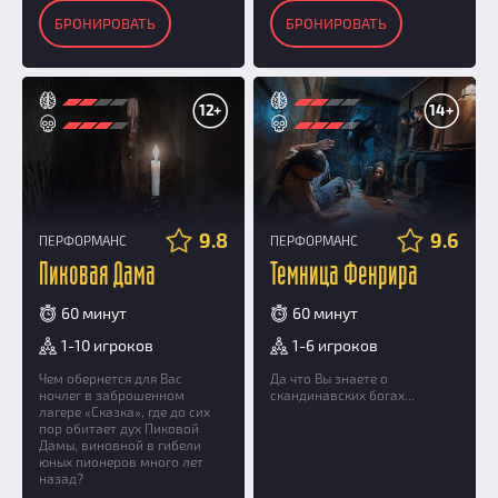
БРОНИРОВАТЬ
БРОНИРОВАТЬ
12+
14+
9.8
9.6
ПЕРФОРМАНС
ПЕРФОРМАНС
Пиковая Дама
Темница Фенрира
60 минут
60 минут
1-10 игроков
1-6 игроков
Чем обернется для Вас
Да что Вы знаете о
ночлег в заброшенном
скандинавских богах...
лагере «Сказка», где до сих
пор обитает дух Пиковой
Дамы, виновной в гибели
юных пионеров много лет
назад?