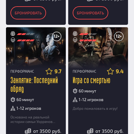
БРОНИРОВАТЬ
БРОНИРОВАТЬ
12+
12+
9.7
9.4
ПЕРФОРМАНС
ПЕРФОРМАНС
Заклятие: Последний
Игра со смертью
обряд
60 минут
60 минут
1-12 игроков
1-12 игроков
Добро пожаловать в игру!
Основано на реальной
истории семьи Уорренов...
от 3500 руб.
от 3500 руб.