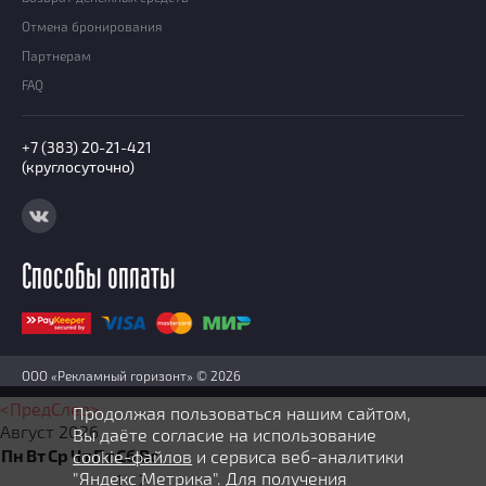
Отмена бронирования
Партнерам
FAQ
+7 (383) 20-21-421
(круглосуточно)
Способы оплаты
ООО «Рекламный горизонт» © 2026
<Пред
След>
Продолжая пользоваться нашим сайтом,
Август
2026
Вы даёте согласие на использование
Пн
Вт
Ср
Чт
Пт
Сб
Вс
cookie-файлов
и сервиса веб-аналитики
"Яндекс Метрика". Для получения
1
2