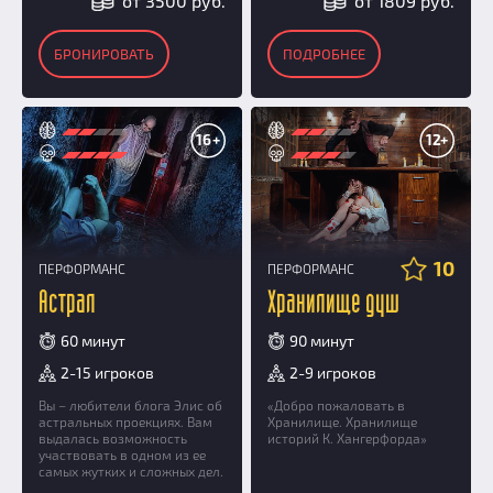
от 3500 руб.
от 1809 руб.
БРОНИРОВАТЬ
ПОДРОБНЕЕ
16+
12+
10
ПЕРФОРМАНС
ПЕРФОРМАНС
Астрал
Хранилище душ
60 минут
90 минут
2-15 игроков
2-9 игроков
Вы – любители блога Элис об
«Добро пожаловать в
астральных проекциях. Вам
Хранилище. Хранилище
выдалась возможность
историй К. Хангерфорда»
участвовать в одном из ее
самых жутких и сложных дел.