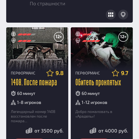
По страшности
Добавить квест
Партнерам
12+
12+
9.8
9.7
ПЕРФОРМАНС
ПЕРФОРМАНС
1408. После пожара
Обитель проклятых
60 минут
60 минут
1-8 игроков
1-12 игроков
Легендарный номер 1408
Добро пожаловать в
восстановлен после
«Арадель»!
пожара...
от 3500 руб.
от 4000 руб.