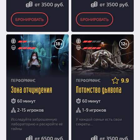
от 3500 руб.
от 3500 руб.
БРОНИРОВАТЬ
БРОНИРОВАТЬ
18+
12+
9.9
ПЕРФОРМАНС
ПЕРФОРМАНС
Зона отчуждения
Потомство дьявола
60 минут
60 минут
2-15 игроков
1-9 игроков
Исследуйте заброшенную
У каждой семьи есть свои
лабораторию и раскройте её
секреты...
тайны
от 6500 руб.
от 3500 руб.