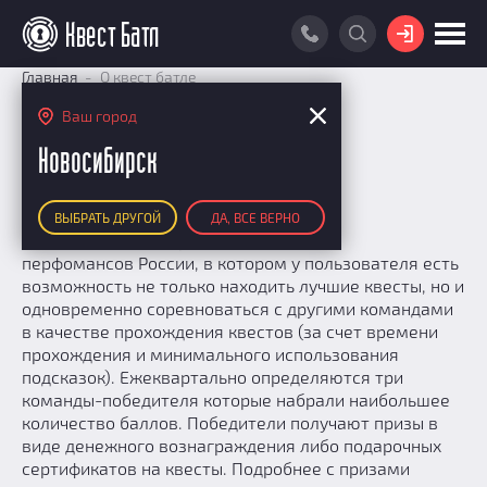
ВОЙТИ
Главная
О квест батле
ПОИСК КВЕСТА
Ваш город
О нас
РЕЙТИНГ КВЕСТОВ
Новосибирск
КАРТА КВЕСТОВ
Портал квестов "Квест Батл"
ВЫБРАТЬ ДРУГОЙ
ДА, ВСЕ ВЕРНО
РЕЙТИНГ КОМАНД
Квест Батл - это портал квестов и
перфомансов России, в котором у пользователя есть
Итоговый рейтинг
ПОИСК КОМАНДЫ
возможность не только находить лучшие квесты, но и
По количеству очков
одновременно соревноваться с другими командами
КВЕСТ БАТЛ
По качеству игры
в качестве прохождения квестов (за счет времени
О Квест Батле
прохождения и минимального использования
КВЕСТ В ПОДАРОК
Список команд
подсказок). Ежеквартально определяются три
Cashback
команды-победителя которые набрали наибольшее
Как подсчитываются рейтинги
количество баллов. Победители получают призы в
виде денежного вознаграждения либо подарочных
Призы
сертификатов на квесты. Подробнее с призами
Новости