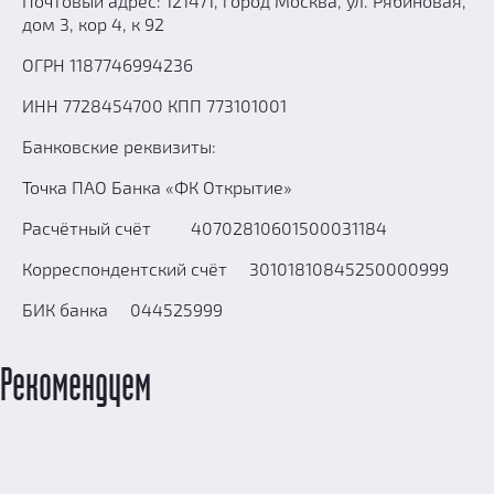
Почтовый адрес: 121471, город Москва, ул. Рябиновая,
дом 3, кор 4, к 92
ОГРН 1187746994236
ИНН 7728454700 КПП 773101001
Банковские реквизиты:
Точка ПАО Банка «ФК Открытие»
Расчётный счёт 40702810601500031184
Корреспондентский счёт 30101810845250000999
БИК банка 044525999
Рекомендуем