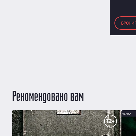
27
(1)
28
(1)
29
(1)
БРОНИ
30
(1)
31
(1)
32
(1)
Рекомендовано вам
new
12+