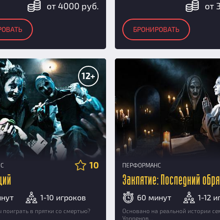
от 4000 руб.
от 
РОВАТЬ
БРОНИРОВАТЬ
12+
10
НС
ПЕРФОРМАНС
щий
Заклятие: Последний обр
инут
1-10 игроков
60 минут
1-12 
ы поиграть в прятки со смертью?
Основано на реальной истории се
Уорренов...