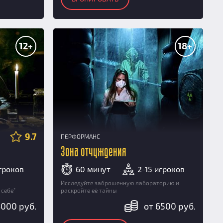
12+
18+
9.7
ПЕРФОРМАНС
Зона отчуждения
игроков
60 минут
2-15 игроков
Исследуйте заброшенную лабораторию и
себе"
раскройте её тайны
4000 руб.
от 6500 руб.