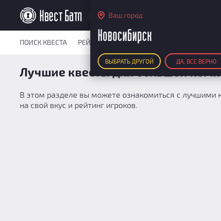
Новосибирск
Ваш город
Новосибирск
ПОИСК КВЕСТА
РЕЙТИНГ КВЕСТОВ
КАРТА КВЕСТОВ
РЕ
ВЫБРАТЬ ДРУГОЙ
ДА, ВСЕ ВЕРНО
Лучшие квесты для большой комп
В этом разделе вы можете ознакомиться с лучшими к
на свой вкус и рейтинг игроков.