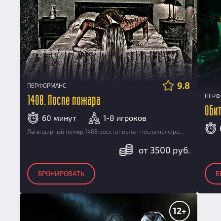
9.8
ПЕРФОРМАНС
ПЕРФ
1408. После пожара
Обит
60 минут
1-8 игроков
Легендарный номер 1408 восстановлен после пожара...
от 3500 руб.
БРОНИРОВАТЬ
Б
12+