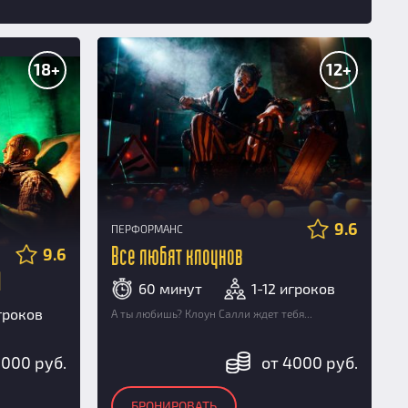
18+
12+
9.6
ПЕРФОРМАНС
9.6
Все любят клоунов
l
60 минут
1-12 игроков
игроков
А ты любишь? Клоун Салли ждет тебя...
5000 руб.
от 4000 руб.
БРОНИРОВАТЬ