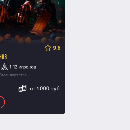
9.6
нов
1-12 игроков
алли ждет тебя...
от 4000 руб.