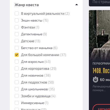
По страш
Жанр квеста
Перформанс
(20)
Экшн-игра
(5)
В виртуальной реальности
(2)
VR-квест
(1)
Экшн-квесты
(15)
Морфеус
(0)
Фэнтези
(1)
Онлайн
(2)
Детективные
(9)
Детские
(13)
Бегство от маньяка
(6)
Для большой компании
(37)
Для взрослых
(43)
ПЕРФОРМА
Для корпоратива
(29)
1408. По
Для новичков
(38)
60 м
Для подростков
(50)
Легендарный
Для школьников
(35)
пожара...
Зомби и чудовища
(4)
Иммерсивные
(1)
БРОНИ
Контактные
(17)