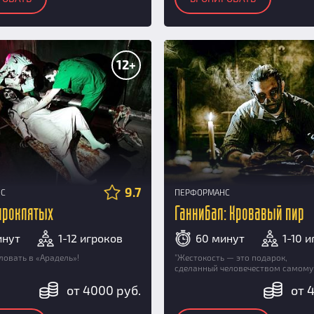
12+
9.7
НС
ПЕРФОРМАНС
проклятых
Ганнибал: Кровавый пир
инут
1-12 игроков
60 минут
1-10 
овать в «Арадель»!
"Жестокость — это подарок,
сделанный человечеством самому 
от 4000 руб.
от 