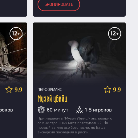
БРОНИРОВАТЬ
12+
12+
9.9
9.9
ПЕРФОРМАНС
Музей убийц
гроков
60 минут
1-5 игроков
.
Приглашаем в "Музей Убийц"- экспозицию
самых страшных мест преступлений. На
первый взгляд все безопасно, но Ваша
экскурсия последняя в распи...