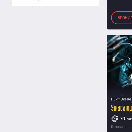
11
(17)
12
(17)
БРОНИ
13
(11)
14
(11)
15
(11)
16
(7)
17
(5)
18
(5)
19
(5)
20
(5)
21
(5)
22
(5)
ПЕРФОРМА
23
(5)
Ужасаю
24
(5)
70 м
25
(5)
Готовы ли в
26
(1)