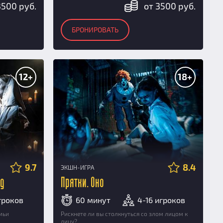
3500 руб.
от 3500 руб.
БРОНИРОВАТЬ
12+
18+
9.7
8.4
ЭКШН-ИГРА
яд
Прятки. Оно
игроков
60 минут
4-16 игроков
мьи
Рискнете ли вы столкнуться со злом лицом к
лицу?