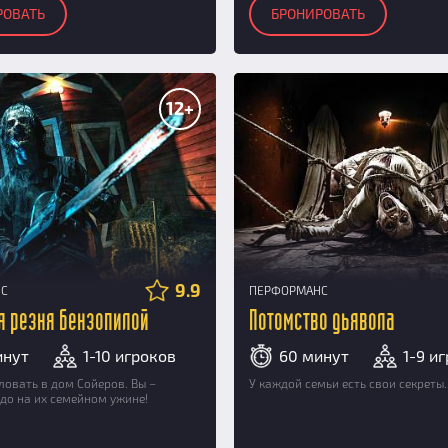
РОВАТЬ
БРОНИРОВАТЬ
12+
9.9
НС
ПЕРФОРМАНС
я резня бензопилой
Потомство дьявола
инут
1-10 игроков
60 минут
1-9 и
овать в дом Сойеров. Вы –
У каждой семьи есть свои секреты..
до на их семейном ужине!