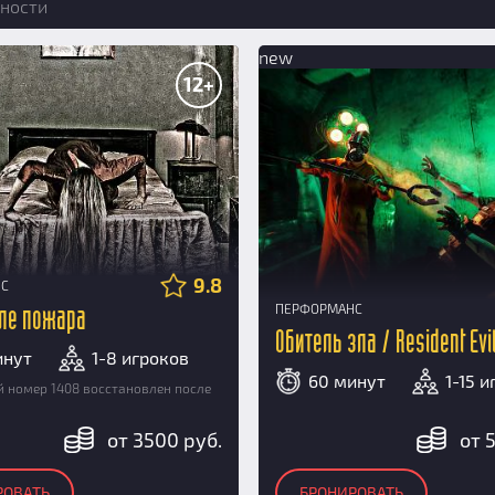
ности
new
12+
9.8
НС
ПЕРФОРМАНС
сле пожара
Обитель зла / Resident Evi
инут
1-8 игроков
60 минут
1-15 
 номер 1408 восстановлен после
от 3500 руб.
от 
РОВАТЬ
БРОНИРОВАТЬ