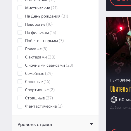
Мистические
(21)
На День рождения
(31)
Недорогие
(10)
По фильмам
(15)
Побег из тюрьмы
(3)
Ролевые
(6)
С актерами
(38)
С ночными сеансами
(23)
Семейные
(24)
ПЕРФОРМА
Сложные
(14)
Обитель 
Спортивные
(2)
Страшные
(37)
60 м
Фантастические
(3)
Добро пожал
Уровень страха