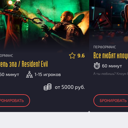
ПЕРФОРМАНС
9.6
Все любят клоу
ОРМАНС
ель зла / Resident Evil
60 минут
60 минут
1-15 игроков
А ты любишь? Клоун С
от 5000 руб.
РОНИРОВАТЬ
БРОНИРОВАТЬ