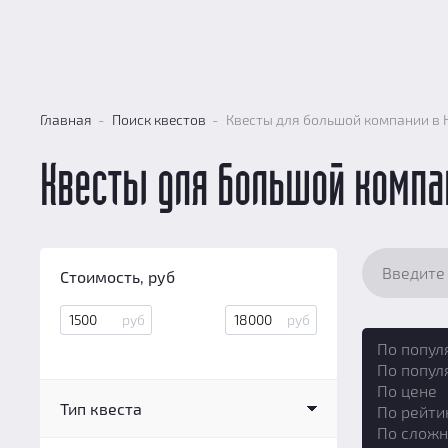
Главная
Поиск квестов
Квесты для большой компании в 
Квесты для большой компа
Стоимость, руб
По попул
По попул
По цене
Тип квеста
По рейти
По сложн
Квест в реальности
(9)