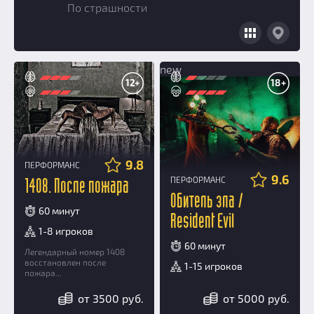
По страшности
Добавить квест
Партнерам
new
12+
18+
9.8
ПЕРФОРМАНС
9.6
ПЕРФОРМАНС
1408. После пожара
Обитель зла /
60 минут
Resident Evil
1-8 игроков
60 минут
Легендарный номер 1408
восстановлен после
1-15 игроков
пожара...
от 3500 руб.
от 5000 руб.