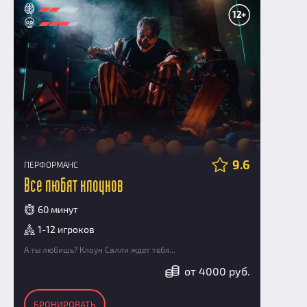
12+
9.6
ПЕРФОРМАНС
Все любят клоунов
60 минут
1-12 игроков
А ты любишь? Клоун Салли ждет тебя...
от 4000 руб.
БРОНИРОВАТЬ