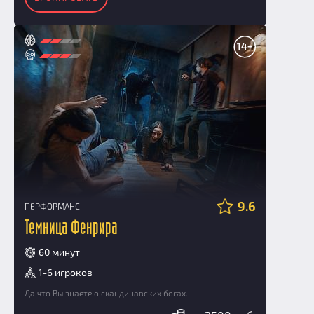
14+
9.6
ПЕРФОРМАНС
Темница Фенрира
60 минут
1-6 игроков
Да что Вы знаете о скандинавских богах...