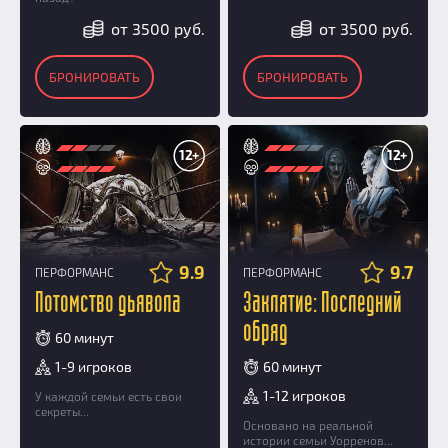
от 3500 руб.
от 3500 руб.
БРОНИРОВАТЬ
БРОНИРОВАТЬ
12+
12+
9.9
9.7
ПЕРФОРМАНС
ПЕРФОРМАНС
Потомство дьявола
Заклятие: Последний
обряд
60 минут
1-9 игроков
60 минут
1-12 игроков
У каждой семьи есть свои
секреты...
Основано на реальной
истории семьи Уорренов...