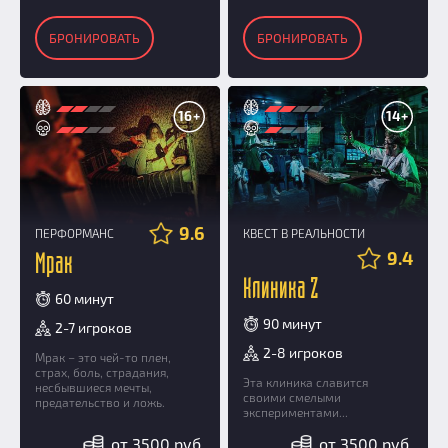
БРОНИРОВАТЬ
БРОНИРОВАТЬ
16+
14+
9.6
ПЕРФОРМАНС
КВЕСТ В РЕАЛЬНОСТИ
9.4
Мрак
Клиника Z
60 минут
90 минут
2-7 игроков
2-8 игроков
Мрак – это чей-то плен,
страх, боль, страдания,
Эта клиника славится
несбывшиеся мечты,
своими смелыми
предательство и ложь.
экспериментами...
от 3500 руб.
от 3500 руб.