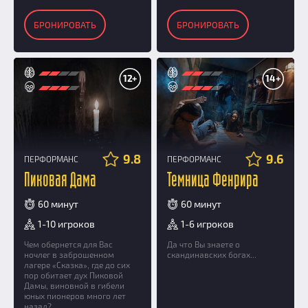
БРОНИРОВАТЬ
БРОНИРОВАТЬ
12+
14+
9.8
9.6
ПЕРФОРМАНС
ПЕРФОРМАНС
Пиковая Дама
Темница Фенрира
60 минут
60 минут
1-10 игроков
1-6 игроков
Чем обернется для Вас
Да что Вы знаете о
ночлег в заброшенном
скандинавских богах...
лагере «Сказка», где до сих
пор обитает дух Пиковой
Дамы, виновной в гибели
юных пионеров много лет
назад?