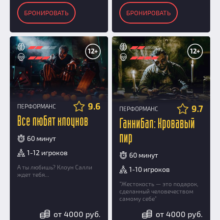
БРОНИРОВАТЬ
БРОНИРОВАТЬ
12+
12+
9.6
ПЕРФОРМАНС
9.7
ПЕРФОРМАНС
Все любят клоунов
Ганнибал: Кровавый
пир
60 минут
1-12 игроков
60 минут
А ты любишь? Клоун Салли
1-10 игроков
ждет тебя...
"Жестокость — это подарок,
сделанный человечеством
самому себе"
от 4000 руб.
от 4000 руб.