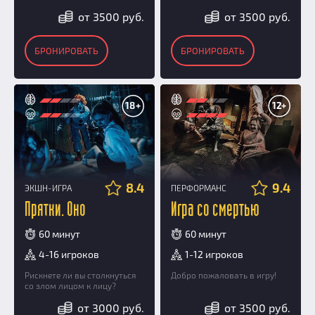
от 3500 руб.
от 3500 руб.
БРОНИРОВАТЬ
БРОНИРОВАТЬ
18+
12+
8.4
9.4
ЭКШН-ИГРА
ПЕРФОРМАНС
Прятки. Оно
Игра со смертью
60 минут
60 минут
4-16 игроков
1-12 игроков
Рискнете ли вы столкнуться
Добро пожаловать в игру!
со злом лицом к лицу?
от 3000 руб.
от 3500 руб.