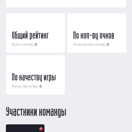
Добавить квест
Партнерам
Общий рейтинг
По кол-ву очков
Всего очков:
0
Количество очков:
0
По качеству игры
Качество игры:
0
Участники команды