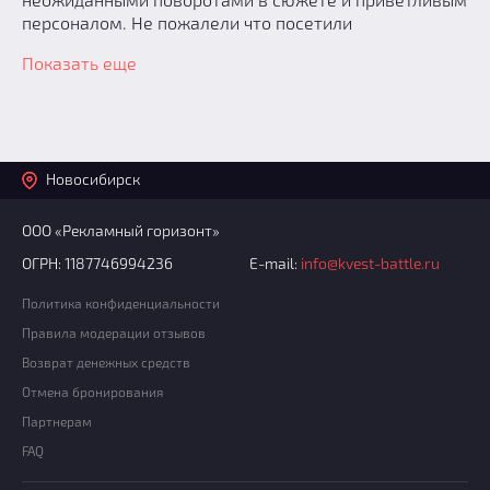
персоналом. Не пожалели что посетили
Показать еще
Новосибирск
ООО «Рекламный горизонт»
ОГРН: 1187746994236
E-mail:
info@kvest-battle.ru
Политика конфиденциальности
Правила модерации отзывов
Возврат денежных средств
Отмена бронирования
Партнерам
FAQ