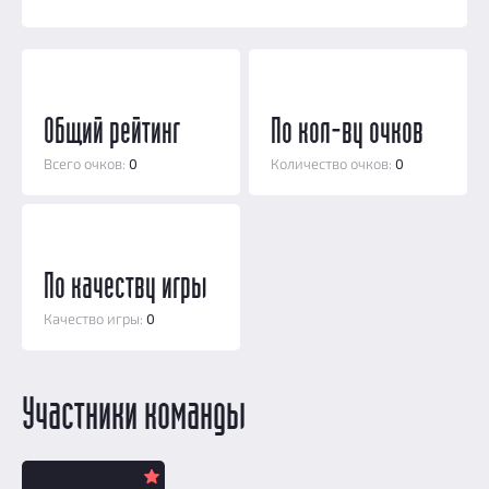
Добавить квест
Партнерам
Общий рейтинг
По кол-ву очков
Всего очков:
0
Количество очков:
0
По качеству игры
Качество игры:
0
Участники команды