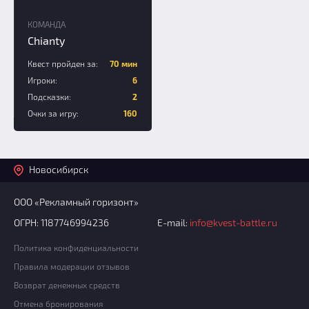
КОМАНДА
Chianty
Квест пройден за:
70 мин
Игроки:
6
Подсказки:
2
Очки за игру:
160
Новосибирск
ООО «Рекламный горизонт»
ОГРН: 1187746994236
E-mail:
info@kvest-battle.ru
Политика конфиденциальности
Правила модерации отзывов
Возврат денежных средств
Отмена бронирования