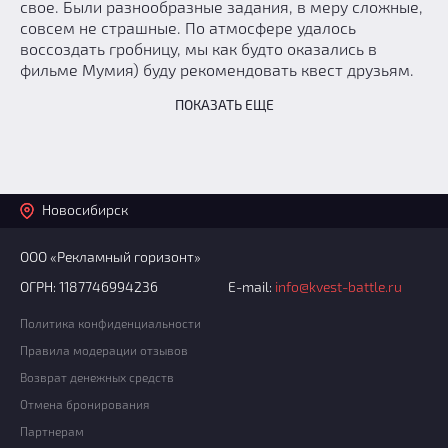
свое. Были разнообразные задания, в меру сложные,
совсем не страшные. По атмосфере удалось
воссоздать гробницу, мы как будто оказались в
фильме Мумия) буду рекомендовать квест друзьям.
ПОКАЗАТЬ ЕЩЕ
Новосибирск
ООО «Рекламный горизонт»
ОГРН: 1187746994236
E-mail:
info@kvest-battle.ru
Политика конфиденциальности
Правила модерации отзывов
Возврат денежных средств
Отмена бронирования
Партнерам