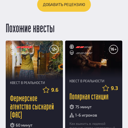
ДОБАВИТЬ РЕЦЕНЗИЮ
Похожие квесты
12+
16+
КВЕСТ В РЕАЛЬНОСТИ
КВЕСТ В РЕАЛЬНОСТИ
9.3
9.6
Полярная станция
Фермерское
агентство сыскарей
75 минут
(ФАС)
1-6 игроков
Как выжить в ледяной
60 минут
пустыне, когда невероятный