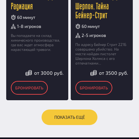
Радиация
Шерлок. Тайна
Бейкер-Стрит
60 минут
1-8 игроков
60 минут
2-5 игроков
Вы попадаете на склад
химического производства,
По адресу Бейкер Стрит 221Б
где вас ждет атмосфера
совершено убийство. На
нарастающей тревоги.
месте найден пистолет
Шерлока Холмса с его
отпечатками...
от 3000 руб.
от 3500 руб.
БРОНИРОВАТЬ
БРОНИРОВАТЬ
ПОКАЗАТЬ ЕЩЁ