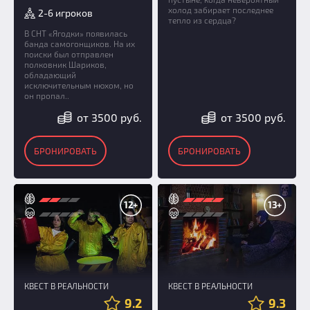
холод забирает последнее
2-6 игроков
тепло из сердца?
В СНТ «Ягодки» появилась
банда самогонщиков. На их
поиски был отправлен
полковник Шариков,
обладающий
исключительным нюхом, но
он пропал..
от 3500 руб.
от 3500 руб.
БРОНИРОВАТЬ
БРОНИРОВАТЬ
12+
13+
КВЕСТ В РЕАЛЬНОСТИ
КВЕСТ В РЕАЛЬНОСТИ
9.2
9.3