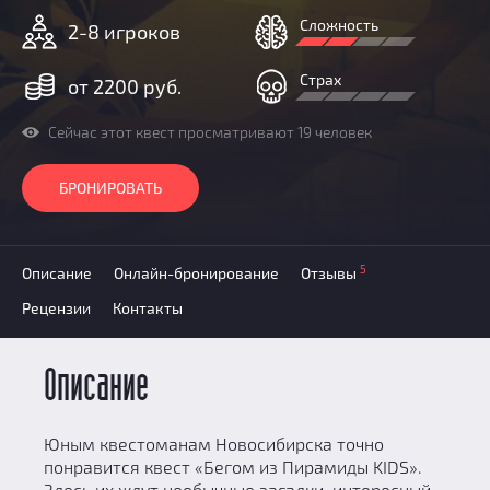
Добавить квест
Сложность
2-8 игроков
Партнерам
Страх
от 2200 руб.
Сейчас этот квест просматривают 19 человек
БРОНИРОВАТЬ
5
Описание
Онлайн-бронирование
Отзывы
Рецензии
Контакты
Описание
Юным квестоманам Новосибирска точно
понравится квест «Бегом из Пирамиды KIDS».
Здесь их ждут необычные загадки, интересный