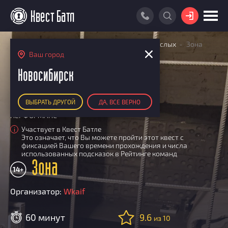
ВОЙТИ
Главная
Поиск квестов
Квесты для взрослых
Зона
ПОИСК КВЕСТА
Ваш город
РЕЙТИНГ КВЕСТОВ
Новосибирск
КАРТА КВЕСТОВ
ВЫБРАТЬ ДРУГОЙ
ДА, ВСЕ ВЕРНО
РЕЙТИНГ КОМАНД
ПЕРФОРМАНС
Итоговый рейтинг
ПОИСК КОМАНДЫ
Участвует в Квест Батле
i
Это означает, что Вы можете пройти этот квест с
По количеству очков
КВЕСТ БАТЛ
фиксацией Вашего времени прохождения и числа
По качеству игры
использованных подсказок в Рейтинге команд
О Квест Батле
Зона
КВЕСТ В ПОДАРОК
Список команд
14+
Cashback
Организатор:
Wkaif
Как подсчитываются рейтинги
Призы
60 минут
9.6
из 10
Новости