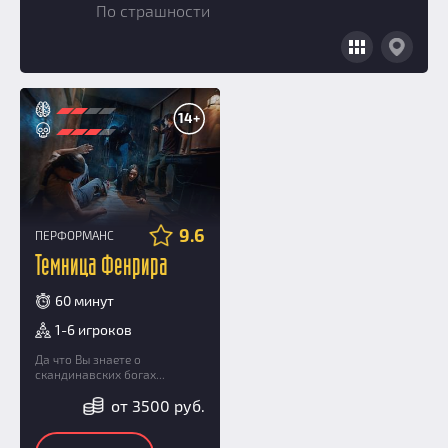
По страшности
Добавить квест
Партнерам
14+
9.6
ПЕРФОРМАНС
Темница Фенрира
60 минут
1-6 игроков
Да что Вы знаете о
скандинавских богах...
от 3500 руб.