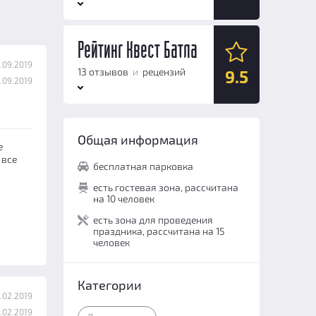
Антураж:
9.6
Рейтинг Квест Батла
.09.2019
Логические задачи:
9.8
13 отзывов
и
рецензий
9.5
.09.2019
Сюжет:
9.6
Командная работа:
8.8
Антураж:
9.6
Персонал и безопасность:
9.8
Общая информация
е
Логические задачи:
9.8
Общий балл:
9.5
 все
бесплатная парковка
Сюжет:
9.6
есть гостевая зона, рассчитана
Командная работа:
8.8
на 10 человек
Персонал и безопасность:
есть зона для проведения
9.8
праздника, рассчитана на 15
Общий балл:
человек
9.5
Категории
.02.2019
.02.2019