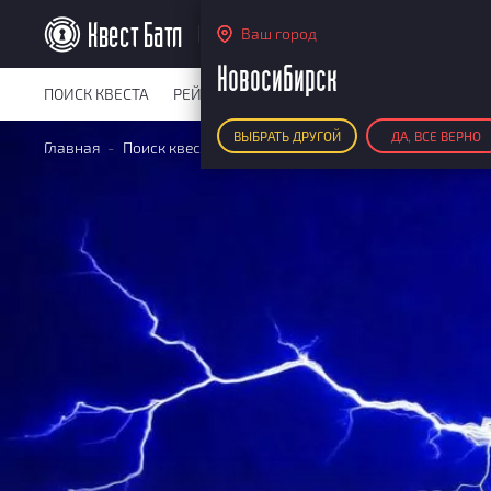
Новосибирск
Ваш город
Новосибирск
ПОИСК КВЕСТА
РЕЙТИНГ КВЕСТОВ
КАРТА КВЕСТОВ
РЕ
ВЫБРАТЬ ДРУГОЙ
ДА, ВСЕ ВЕРНО
Главная
Поиск квестов
Квесты детективные
Повелите