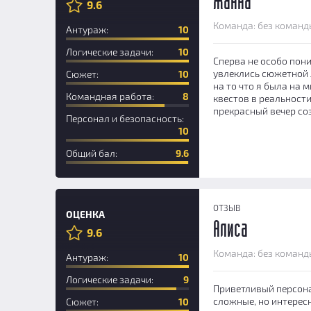
Жанна
9.6
Новичок
Команда: без команд
Антураж:
10
Логические задачи:
10
Сперва не особо пони
увлеклись сюжетной л
Сюжет:
10
на то что я была на 
Командная работа:
8
квестов в реальност
прекрасный вечер со
Персонал и безопасность:
10
Общий бал:
9.6
ОТЗЫВ
ОЦЕНКА
Алиса
9.6
Новичок
Команда: без команд
Антураж:
10
Логические задачи:
9
Приветливый персона
сложные, но интерес
Сюжет:
10