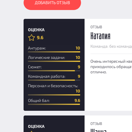
ДОБАВИТЬ ОТЗЫВ
ОТЗЫВ
ОЦЕНКА
Наталия
9.6
Новичок
Команда: без команд
Антураж:
10
Логические задачи:
10
Очень интересный кве
приходилось обращат
Сюжет:
9
отлично.
Командная работа:
9
Персонал и безопасность:
10
Общий бал:
9.6
ОТЗЫВ
ОЦЕНКА