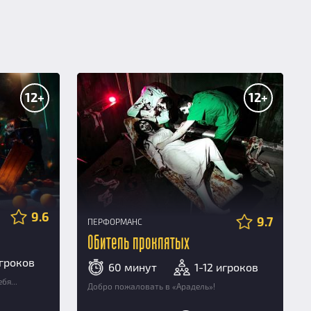
12+
12+
9.6
9.7
ПЕРФОРМАНС
Обитель проклятых
игроков
60 минут
1-12 игроков
бя...
Добро пожаловать в «Арадель»!