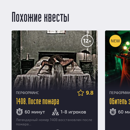
Похожие квесты
12+
NEW
9.8
ПЕРФОРМАНС
ПЕРФОРМА
1408. После пожара
Обитель з
60 минут
1-8 игроков
60 м
Легендарный номер 1408 восстановлен после
пожара...