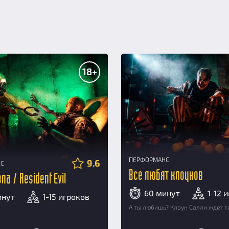
18+
ПЕРФОРМАНС
9.6
НС
Все любят клоунов
ла / Resident Evil
60 минут
1-12 
инут
1-15 игроков
А ты любишь? Клоун Салли ждет те