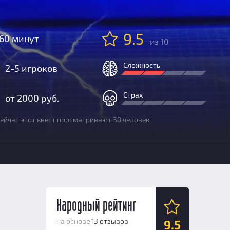
9.5
60 минут
из 10
Сложность
2-5 игроков
Страх
от 2000 руб.
ейчас этот квест просматривают 30 человек
Народный рейтинг
на основе
13 отзывов
9.5