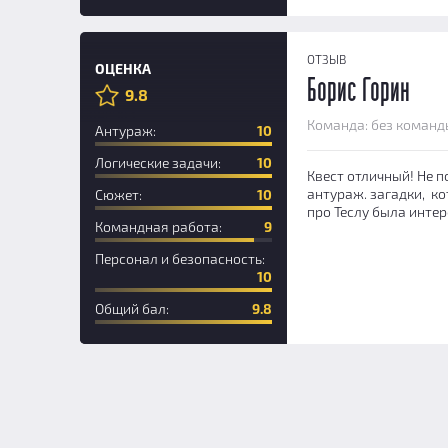
ОТЗЫВ
ОЦЕНКА
Борис Горин
9.8
Новичок
Команда: без команд
Антураж:
10
Логические задачи:
10
Квест отличный! Не п
антураж. загадки, к
Сюжет:
10
про Теслу была инте
Командная работа:
9
Персонал и безопасность:
10
Общий бал:
9.8