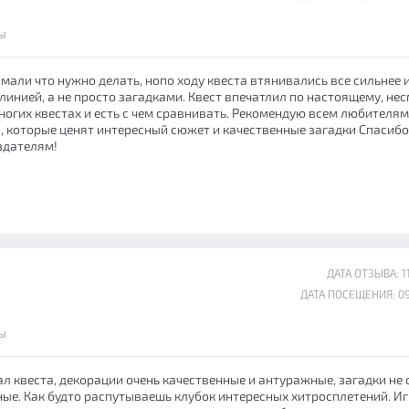
ы
мали что нужно делать, нопо ходу квеста втянивались все сильнее 
инией, а не просто загадками. Квест впечатлил по настоящему, не
многих квестах и есть с чем сравнивать. Рекомендую всем любителям
и, которые ценят интересный сюжет и качественные загадки Спасибо
здателям!
ДАТА ОТЗЫВА: 11
ДАТА ПОСЕЩЕНИЯ: 09
ы
л квеста, декорации очень качественные и антуражные, загадки не 
ные. Как будто распутываешь клубок интересных хитросплетений. И