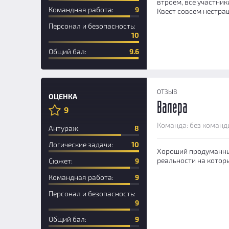
втроем, все участни
Командная работа:
9
Квест совсем нестра
Персонал и безопасность:
10
Общий бал:
9.6
ОТЗЫВ
ОЦЕНКА
Валера
9
Новичок
Команда: без команд
Антураж:
8
Логические задачи:
10
Хороший продуманный
реальности на которы
Сюжет:
9
Командная работа:
9
Персонал и безопасность:
9
Общий бал:
9