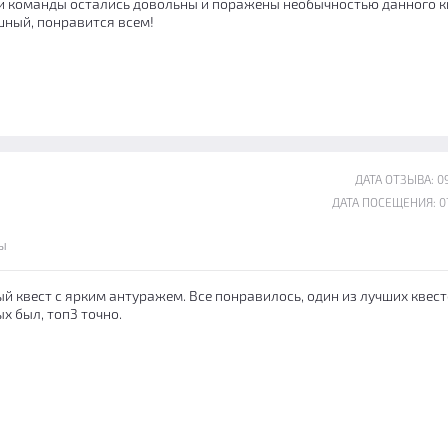
ки команды остались довольны и поражены необычностью данного к
шный, понравится всем!
ДАТА ОТЗЫВА: 09
ДАТА ПОСЕЩЕНИЯ: 07
ы
 квест с ярким антуражем. Все понравилось, один из лучших квест
х был, топ3 точно.