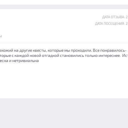
ДАТА ОТЗЫВА: 25
ДАТА ПОСЕЩЕНИЯ: 25
ы
охожий на другие квесты, которые мы проходили. Все понравилось-
оторые с каждой новой отгадкой становились только интереснее. И
ресна и нетривиальна