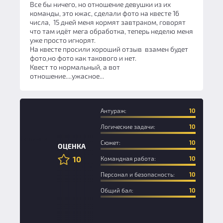
Все бы ничего, но отношение девушки из их
команды, это кжас, сделали фото на квесте 16
числа, 15 дней меня кормят завтраком, говорят
что там идёт мега обработка, теперь неделю меня
уже просто игнорят.
На квесте просили хороший отзыв взамен будет
фото,но фото как такового и нет.
Квест то нормальный, а вот
отношение....ужасное...
Антураж:
10
Логические задачи:
10
Новичок
Сюжет:
10
ОЦЕНКА
10
Командная работа:
10
Персонал и безопасность:
10
Общий бал:
10