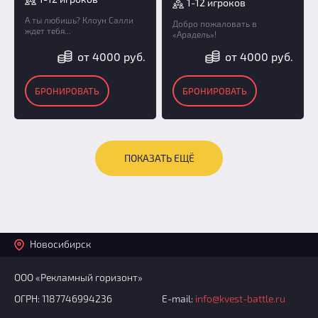
1-12 игроков
А ты любишь? Клоун Салли
Добро пожаловать в
ждет тебя...
«Арадель»!
от 4000 руб.
от 4000 руб.
БРОНИРОВАТЬ
БРОНИРОВАТЬ
ПОКАЗАТЬ ЕЩЁ
Новосибирск
ООО «Рекламный горизонт»
ОГРН: 1187746994236
E-mail:
info@kvest-battle.ru