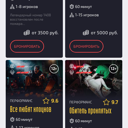
1-8 игроков
60 минут
1-15 игроков
Легендарный номер 1408
восстановлен после
пожара...
от 3500 руб.
от 5000 руб.
БРОНИРОВАТЬ
БРОНИРОВАТЬ
12+
12+
9.6
ПЕРФОРМАНС
9.7
ПЕРФОРМАНС
Все любят клоунов
Обитель проклятых
60 минут
60 минут
1-12 игроков