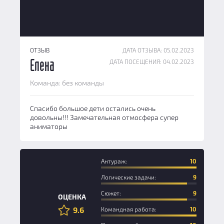
ОТЗЫВ
ДАТА ОТЗЫВА: 05.02.2023
ДАТА ПОСЕЩЕНИЯ: 04.02.2023
Елена
Команда: без команды
Спасибо большое дети остались очень
довольны!!! Замечательная отмосфера супер
аниматоры
Антураж:
10
Логические задачи:
9
Сюжет:
9
ОЦЕНКА
9.6
Командная работа:
10