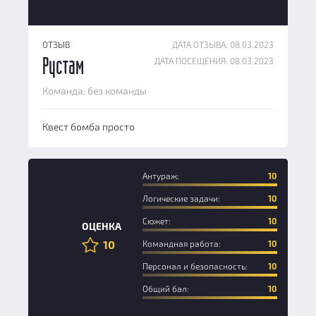
ОТЗЫВ
ДАТА ОТЗЫВА: 08.03.2023
ДАТА ПОСЕЩЕНИЯ: 08.03.2023
Рустам
Команда: без команды
Квест бомба просто
Антураж:
10
Логические задачи:
10
Сюжет:
10
ОЦЕНКА
10
Командная работа:
10
Персонал и безопасность:
10
Общий бал:
10