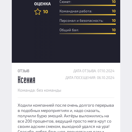
Сюжет:
10
ОЦЕНКА
10
Командная работа:
10
Персонал и безопасность:
10
Общий бал:
10
ОТЗЫВ
ДАТА ОТЗЫВА: 07.10.2024
ДАТА ПОСЕЩЕНИЯ: 06.10.2024
Ксения
Команда: без команды
Ходили компанией после очень долгого перерыва
в подобных мероприятиях и, надо сказать,
получили бурю эмоций. Актёры выложились на
все 200 процентов, ведущий просто мега крут со
своим адским смехом, выходной удался на ура!
Спасибо, ребят, большое, процветания вам и