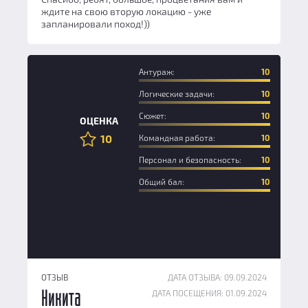
ждите на свою вторую локацию - уже
запланировали поход!))
Антураж:
10
Логические задачи:
10
Сюжет:
10
ОЦЕНКА
10
Командная работа:
10
Персонал и безопасность:
10
Общий бал:
10
ОТЗЫВ
ДАТА ОТЗЫВА: 09.09.2024
ДАТА ПОСЕЩЕНИЯ: 01.09.2024
Никита