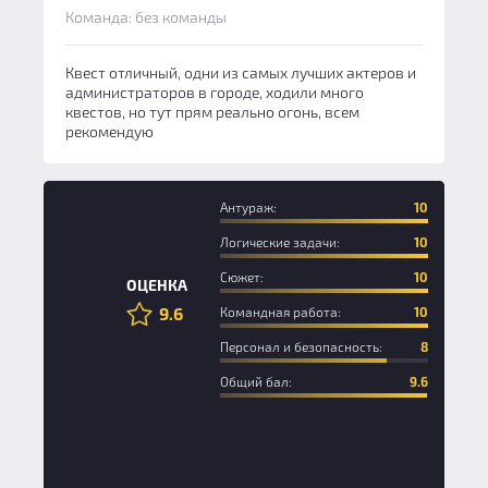
Команда: без команды
Квест отличный, одни из самых лучших актеров и
администраторов в городе, ходили много
квестов, но тут прям реально огонь, всем
рекомендую
Антураж:
10
Логические задачи:
10
Сюжет:
10
ОЦЕНКА
9.6
Командная работа:
10
Персонал и безопасность:
8
Общий бал:
9.6