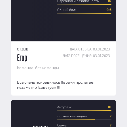
Персонал и безопасность:
10
Общий бал:
9.6
ОТЗЫВ
ДАТА ОТЗЫВА: 03.01.2023
ДАТА ПОСЕЩЕНИЯ: 03.01.2023
Егор
Команда: без команды
Все очень понравилось !!время пролетает
незаметно !советуем !!!
Антураж:
10
Логические задачи:
7
Сюжет:
7