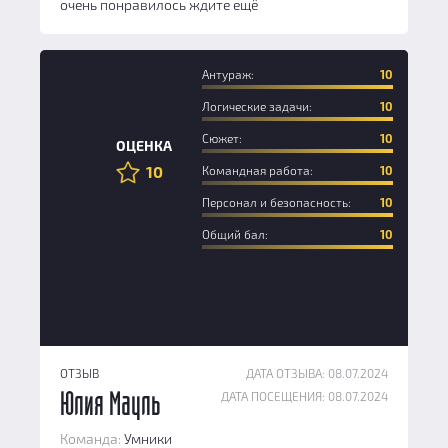
очень понравилось ждите ещё
Антураж:
10
Логические задачи:
10
Новичок
Сюжет:
10
ОЦЕНКА
10
Командная работа:
10
Персонал и безопасность:
10
Общий бал:
10
ОТЗЫВ
ДАТА ОТЗЫВА: 08.07.2024
ДАТА ПОСЕЩЕНИЯ: 08.07.2024
Юлия Мауль
Команда:
Умники