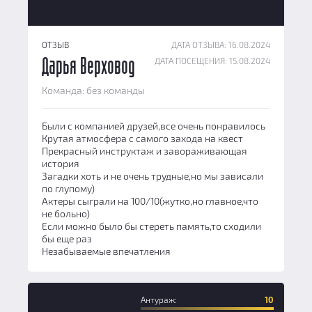
ОТЗЫВ
ДАТА ОТЗЫВА: 16.08.2024
ДАТА ПОСЕЩЕНИЯ: 15.08.2024
Дарья Верховод
Команда: без команды
Были с компанией друзей,все очень понравилось
Крутая атмосфера с самого захода на квест
Прекрасный инструктаж и завораживающая
история
Загадки хоть и не очень трудные,но мы зависали
по глупому)
Актеры сыграли на 100/10(жутко,но главное,что
не больно)
Если можно было бы стереть память,то сходили
бы еще раз
Незабываемые впечатления
Антураж:
10