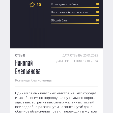
10
Командная работа:
10
Персонал и безопасность:
10
Общий бал:
10
ОТЗЫВ
ДАТА ОТЗЫВА: 25.01.2025
ДАТА ПОСЕЩЕНИЯ: 12.01.2024
Николай
Емельянова
Команда: без команды
Один из самых классных квестов нашего города!
итак,обо всем по порядку!начну с самого порога!
здесь вас встретят как самых желанных гостей!
все подробно расскажут и нагонят жути! даже
обычное объяснение правил, переходит в жуткое