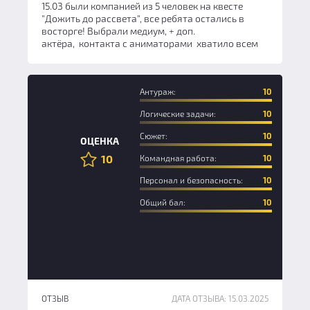
15.03 были компанией из 5 человек на квесте
"Дожить до рассвета", все ребята остались в
восторге! Выбрали медиум, + доп.
актёра, контакта с аниматорами хватило всем
Антураж:
10
Логические задачи:
10
Сюжет:
10
ОЦЕНКА
10
Командная работа:
10
Персонал и безопасность:
10
Общий бал:
10
ОТЗЫВ
ДАТА ОТЗЫВА: 15.03.2025