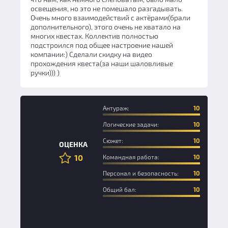
освещения, но это не помешало разгадывать.
Очень много взаимодействий с актёрами(брали
дополнительного), этого очень не хватало на
многих квестах. Коллектив полностью
подстроился под общее настроение нашей
компании:) Сделали скидку на видео
прохождения квеста(за наши шаловливые
ручки))) )
Антураж:
10
Логические задачи:
10
Сюжет:
10
ОЦЕНКА
10
Командная работа:
10
Персонал и безопасность:
10
Общий бал:
10