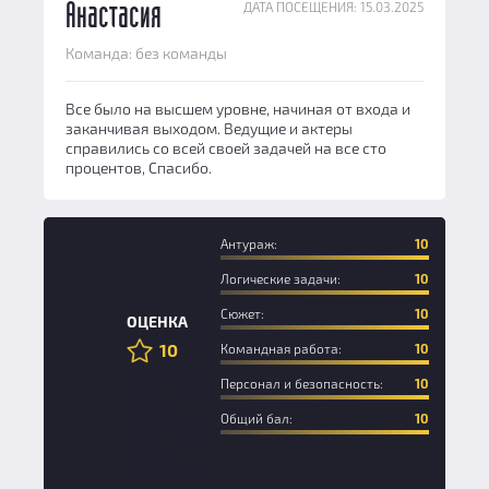
ДАТА ПОСЕЩЕНИЯ: 15.03.2025
Анастасия
Команда: без команды
Все было на высшем уровне, начиная от входа и
заканчивая выходом. Ведущие и актеры
справились со всей своей задачей на все сто
процентов, Спасибо.
Антураж:
10
Логические задачи:
10
Сюжет:
10
ОЦЕНКА
10
Командная работа:
10
Персонал и безопасность:
10
Общий бал:
10