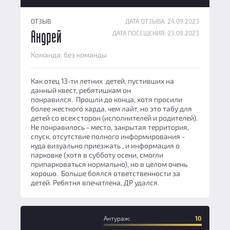
ОТЗЫВ
ДАТА ОТЗЫВА: 24.09.2023
ДАТА ПОСЕЩЕНИЯ: 23.09.2023
Андрей
Команда: без команды
Как отец 13-ти летних детей, пустивших на
данный квест, ребятишкам он
понравился. Прошли до конца, хотя просили
более жесткого харда, чем лайт, но это табу для
детей со всех сторон (исполнителей и родителей).
Не понравилось - место, закрытая территория,
спуск, отсутствие полного информирования -
куда визуально приезжать , и информация о
парковке (хотя в субботу осени, смогли
припарковаться нормально), но в целом очень
хорошо. Больше боялся ответственности за
детей. Ребятня впечатлена, ДР удался.
Антураж:
10