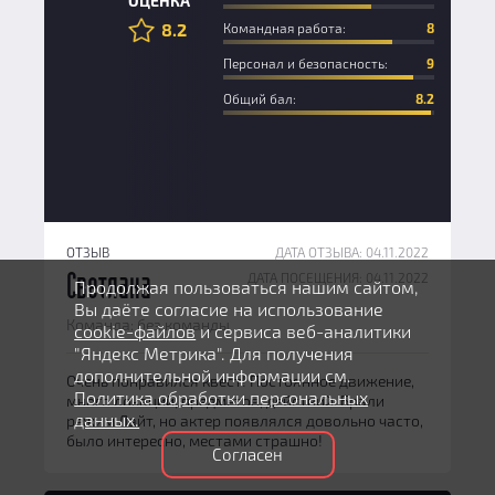
ОЦЕНКА
8.2
Командная работа:
8
Персонал и безопасность:
9
Общий бал:
8.2
ОТЗЫВ
ДАТА ОТЗЫВА: 04.11.2022
ДАТА ПОСЕЩЕНИЯ: 04.11.2022
Светлана
Продолжая пользоваться нашим сайтом,
Вы даёте согласие на использование
Команда: без команды
cookie-файлов
и сервиса веб-аналитики
"Яндекс Метрика". Для получения
дополнительной информации см.
Очень понравился квест! Постоянное движение,
Политика обработки персональных
много локаций, предметов, действий. Брали
данных.
режим Лайт, но актер появлялся довольно часто,
было интересно, местами страшно!
Согласен