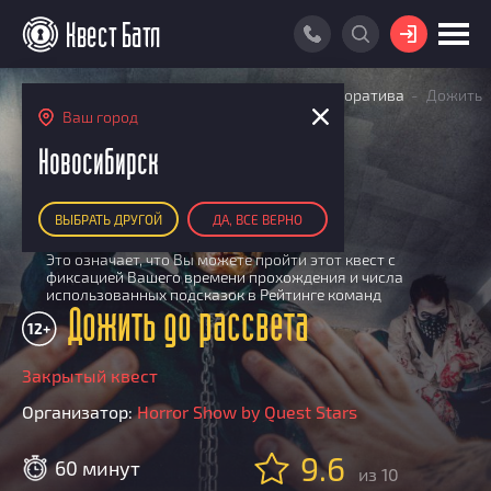
ВОЙТИ
Главная
Поиск квестов
Квесты для корпоратива
Дожить
ПОИСК КВЕСТА
до рассвета
Ваш город
РЕЙТИНГ КВЕСТОВ
Новосибирск
КАРТА КВЕСТОВ
ПЕРФОРМАНС
ВЫБРАТЬ ДРУГОЙ
ДА, ВСЕ ВЕРНО
РЕЙТИНГ КОМАНД
Участвует в Квест Батле
i
Это означает, что Вы можете пройти этот квест с
Итоговый рейтинг
ПОИСК КОМАНДЫ
фиксацией Вашего времени прохождения и числа
использованных подсказок в Рейтинге команд
По количеству очков
КВЕСТ БАТЛ
Дожить до рассвета
12+
По качеству игры
О Квест Батле
КВЕСТ В ПОДАРОК
Список команд
Закрытый квест
Cashback
Организатор:
Horror Show by Quest Stars
Как подсчитываются рейтинги
Призы
9.6
60 минут
из 10
Новости