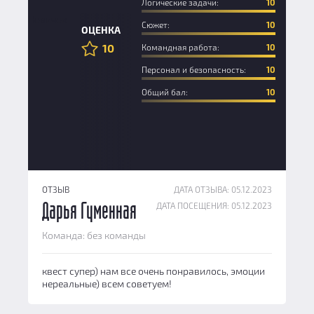
Логические задачи:
10
Новичок
Сюжет:
10
ОЦЕНКА
10
Командная работа:
10
Персонал и безопасность:
10
Общий бал:
10
ОТЗЫВ
ДАТА ОТЗЫВА: 05.12.2023
ДАТА ПОСЕЩЕНИЯ: 05.12.2023
Дарья Гуменная
Команда: без команды
квест супер) нам все очень понравилось, эмоции
нереальные) всем советуем!