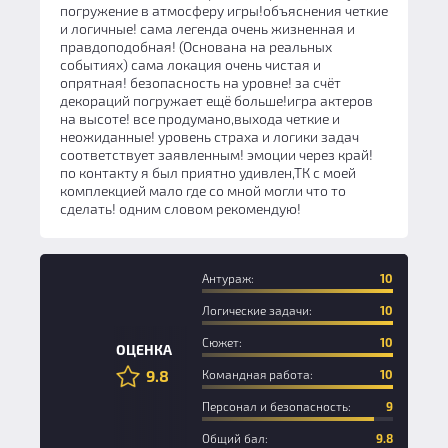
погружение в атмосферу игры!объяснения четкие
и логичные! сама легенда очень жизненная и
правдоподобная! (Основана на реальных
событиях) cама локация очень чистая и
опрятная! безопасность на уровне! за счёт
декораций погружает ещё больше!игра актеров
на высоте! все продумано,выхода четкие и
неожиданные! уровень страха и логики задач
соответствует заявленным! эмоции через край!
по контакту я был приятно удивлен,ТК с моей
комплекцией мало где со мной могли что то
сделать! одним словом рекомендую!
Антураж:
10
Логические задачи:
10
Сюжет:
10
ОЦЕНКА
9.8
Командная работа:
10
Персонал и безопасность:
9
Общий бал:
9.8