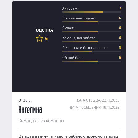
Антураж:
7
Логические задачи:
6
Сюжет:
6
ОЦЕНКА
6
Командная работа:
6
Персонал и безопасность:
5
Общий бал:
6
ОТЗЫВ
ДАТА ОТЗЫВА: 23.11.2023
ДАТА ПОСЕЩЕНИЯ: 19.11.2023
Ангелина
Команда: без команды
В первые минуты квесте ребёнок проколол палец