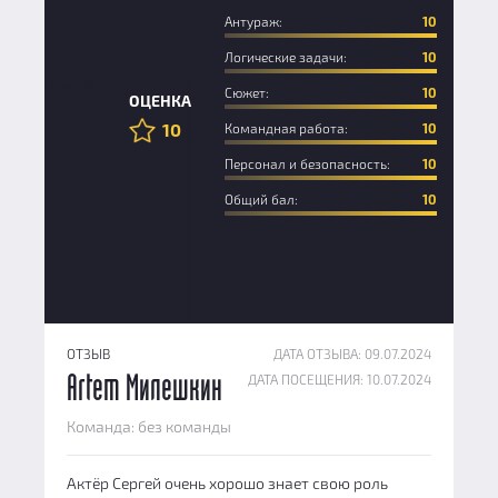
Антураж:
10
Логические задачи:
10
Новичок
Сюжет:
10
ОЦЕНКА
10
Командная работа:
10
Персонал и безопасность:
10
Общий бал:
10
ОТЗЫВ
ДАТА ОТЗЫВА: 09.07.2024
ДАТА ПОСЕЩЕНИЯ: 10.07.2024
Artem Милешкин
Команда: без команды
Актёр Сергей очень хорошо знает свою роль