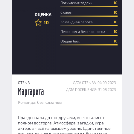
Логические задачи:
10
Новичок
Сюжет:
10
ОЦЕНКА
10
Командная работа:
10
Персонал и безопасность:
10
Общий бал:
10
ОТЗЫВ
ДАТА ОТЗЫВА: 04.09.2023
ДАТА ПОСЕЩЕНИЯ: 31.08.2023
Маргарита
Команда: без команды
Праздновала др с подругами, все остались в
полном восторге! Атмосфера, загадки, игра
актёров - всё на высшем уровне. Единственное,
что нам, как немного слеповатым, было мало