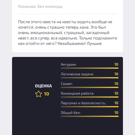
Команда: без команды
После этого квеста на квесты ходить вообще не
хочется, очень страшно теперь хаха. Это был
очень эмоциональный, страшный, загадочный
квест, все супер, все идеально. Только подскажите
как отойти от него? Незабываемо! Лучшие
Антураж:
10
Логические задачи:
10
Новичок
Сюжет:
10
ОЦЕНКА
10
Командная работа:
10
Персонал и безопасность:
10
Общий бал:
10