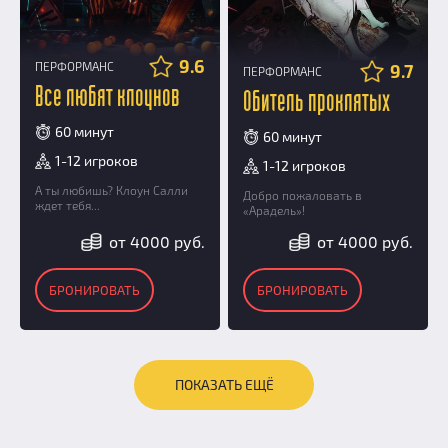
9.6
ПЕРФОРМАНС
9.7
ПЕРФОРМАНС
Все любят клоунов
Обитель проклятых
60 минут
60 минут
1-12 игроков
1-12 игроков
А ты любишь? Клоун Салли
Добро пожаловать в
ждет тебя...
«Арадель»!
от 4000 руб.
от 4000 руб.
БРОНИРОВАТЬ
БРОНИРОВАТЬ
ПОКАЗАТЬ ЕЩЁ